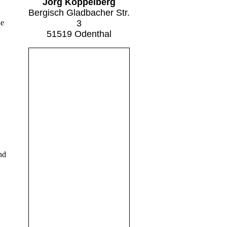
Jörg Koppelberg
Bergisch Gladbacher Str.
3
ie
51519 Odenthal
nd