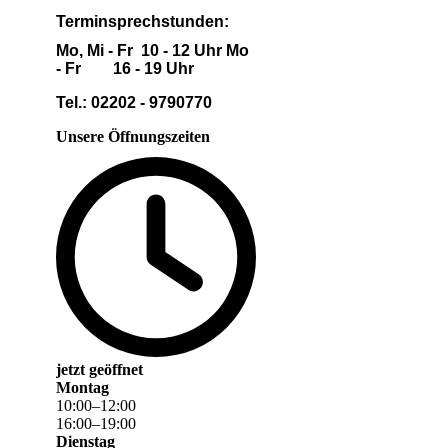
Terminsprechstunden:
Mo, Mi - Fr 10 - 12 Uhr Mo
- Fr 16 - 19 Uhr
Tel.: 02202 - 9790770
Unsere Öffnungszeiten
jetzt geöffnet
Montag
10
:
00
–
12
:
00
16
:
00
–
19
:
00
Dienstag